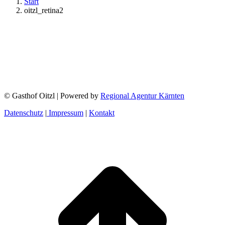
Start
oitzl_retina2
© Gasthof Oitzl | Powered by
Regional Agentur Kärnten
Datenschutz
|
Impressum
|
Kontakt
t
T